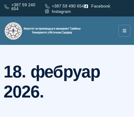
+387 59 240
+387 59 490 654
Facebook
654
Instagram
Дан:
18. фебруар 2026.
18. фебруар
2026.