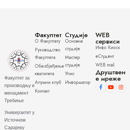
Факултет
Студије
WEB
сервиси
О Факултету
Основне
Инфо Киоск
студије
Руководство
еСтудент
Факултета
Мастер
студије
WEB mail
Обезбјеђење
Друштвен
квалитета
Упис
е мреже
Факултет за
Алумни клуб
Информатор
производњу и
Контакт
менаџмент
Требиње
Универзитет у
Источном
Сарајеву