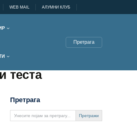
WEB MAIL
АЛУМНИ КЛУБ
ИР
Претрага
ТИ
ти теста
Претрага
Search
for: