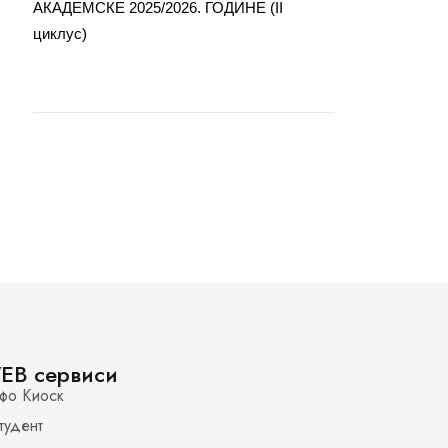
АКАДЕМСКЕ 2025/2026. ГОДИНЕ (II
циклус)
EB сервиси
фо Киоск
тудент