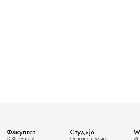
Факултет
Студије
W
О Факултету
Основне студије
Ин