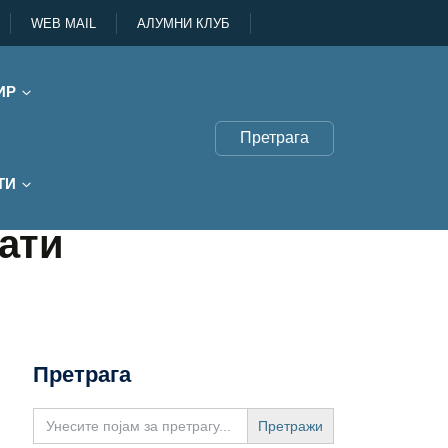
WEB MAIL
АЛУМНИ КЛУБ
ИР
Претрага
ТИ
тати
Претрага
Search
for: