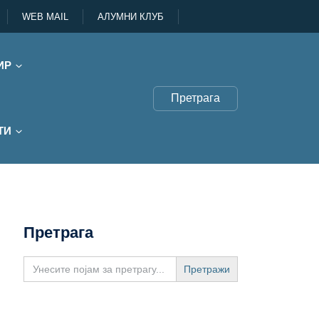
WEB MAIL
АЛУМНИ КЛУБ
ИР
Претрага
ТИ
Претрага
Search
for: