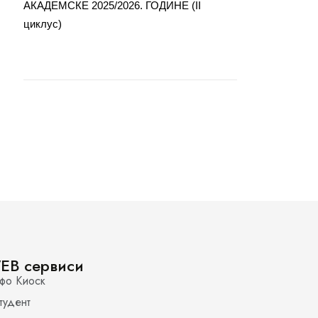
АКАДЕМСКЕ 2025/2026. ГОДИНЕ (II
циклус)
EB сервиси
фо Киоск
тудент