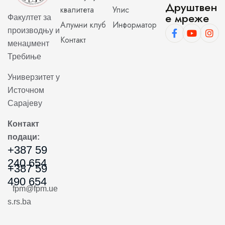
Друштвен
квалитета
Упис
е мреже
Факултет за
Алумни клуб
Информатор
производњу и
Контакт
менаџмент
Требиње
Универзитет у
Источном
Сарајеву
Контакт
подаци:
+387 59
240 654
+387 59
490 654
fpm@fpm.ue
s.rs.ba