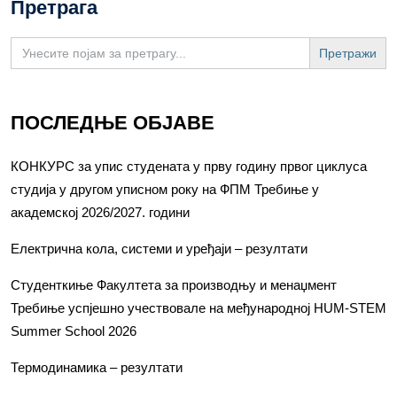
Претрага
Search
for:
ПОСЛЕДЊЕ ОБЈАВЕ
КОНКУРС за упис студената у прву годину првог циклуса
студија у другом уписном року на ФПМ Требиње у
академској 2026/2027. години
Електрична кола, системи и уређаји – резултати
Студенткиње Факултета за производњу и менаџмент
Требиње успјешно учествовале на међународној HUM-STEM
Summer School 2026
Термодинамика – резултати