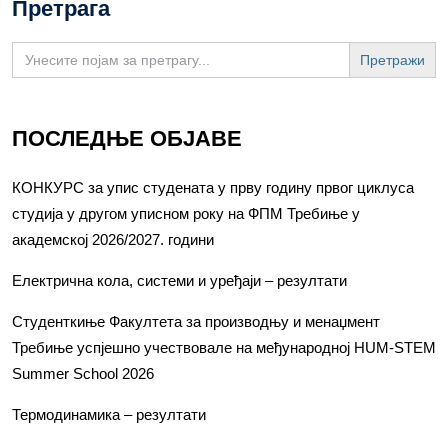
Претрага
Search
for:
ПОСЛЕДЊЕ ОБЈАВЕ
КОНКУРС за упис студената у прву годину првог циклуса
студија у другом уписном року на ФПМ Требиње у
академској 2026/2027. години
Електрична кола, системи и уређаји – резултати
Студенткиње Факултета за производњу и менаџмент
Требиње успјешно учествовале на међународној HUM-STEM
Summer School 2026
Термодинамика – резултати