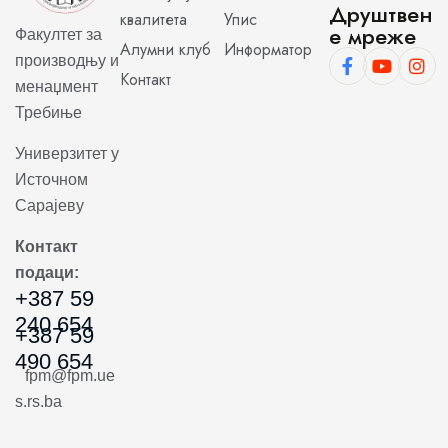
Друштвен
квалитета
Упис
е мреже
Факултет за
Алумни клуб
Информатор
производњу и
Контакт
менаџмент
Требиње
Универзитет у
Источном
Сарајеву
Контакт
подаци:
+387 59
240 654
+387 59
490 654
fpm@fpm.ue
s.rs.ba