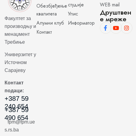
студије
WEB mail
Обезбјеђење
Друштвен
квалитета
Упис
е мреже
Факултет за
Алумни клуб
Информатор
производњу и
Контакт
менаџмент
Требиње
Универзитет у
Источном
Сарајеву
Контакт
подаци:
+387 59
240 654
+387 59
490 654
fpm@fpm.ue
s.rs.ba