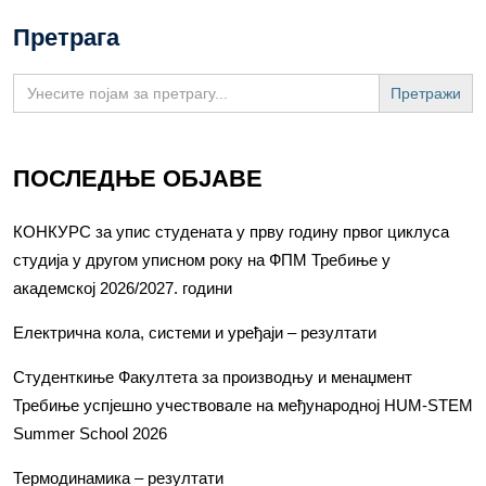
Претрага
Search
for:
ПОСЛЕДЊЕ ОБЈАВЕ
КОНКУРС за упис студената у прву годину првог циклуса
студија у другом уписном року на ФПМ Требиње у
академској 2026/2027. години
Електрична кола, системи и уређаји – резултати
Студенткиње Факултета за производњу и менаџмент
Требиње успјешно учествовале на међународној HUM-STEM
Summer School 2026
Термодинамика – резултати