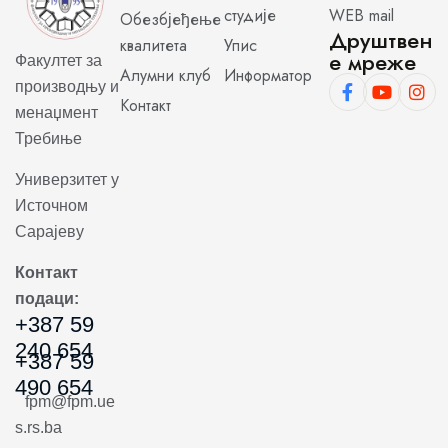
студије
WEB mail
Обезбјеђење
Друштвен
квалитета
Упис
е мреже
Факултет за
Алумни клуб
Информатор
производњу и
Контакт
менаџмент
Требиње
Универзитет у
Источном
Сарајеву
Контакт
подаци:
+387 59
240 654
+387 59
490 654
fpm@fpm.ue
s.rs.ba