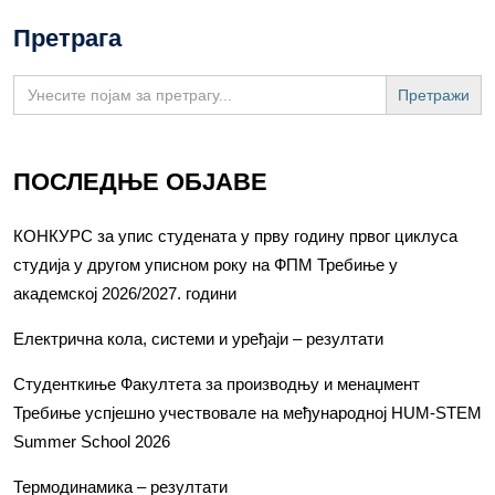
Претрага
Search
for:
ПОСЛЕДЊЕ ОБЈАВЕ
КОНКУРС за упис студената у прву годину првог циклуса
студија у другом уписном року на ФПМ Требиње у
академској 2026/2027. години
Електрична кола, системи и уређаји – резултати
Студенткиње Факултета за производњу и менаџмент
Требиње успјешно учествовале на међународној HUM-STEM
Summer School 2026
Термодинамика – резултати