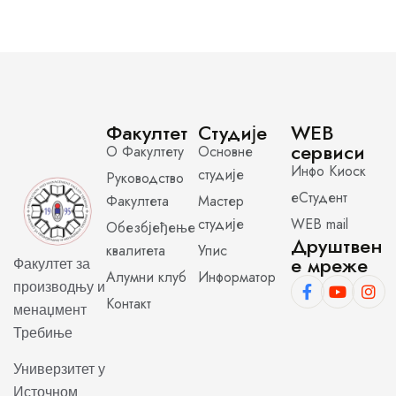
Факултет
Студије
WEB
сервиси
О Факултету
Основне
Инфо Киоск
студије
Руководство
еСтудент
Факултета
Мастер
студије
WEB mail
Обезбјеђење
Друштвен
квалитета
Упис
е мреже
Факултет за
Алумни клуб
Информатор
производњу и
Контакт
менаџмент
Требиње
Универзитет у
Источном