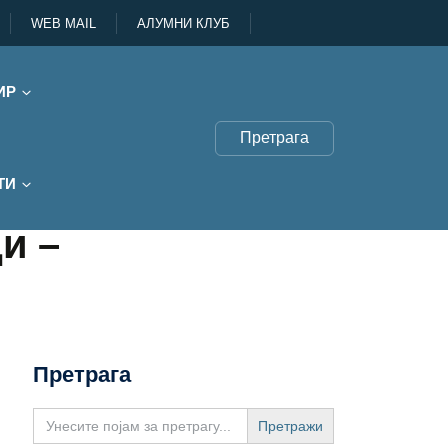
WEB MAIL
АЛУМНИ КЛУБ
ИР
Претрага
ТИ
и –
Претрага
Search
for: