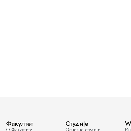
Факултет
Студије
W
О Факултету
Основне студије
Ин