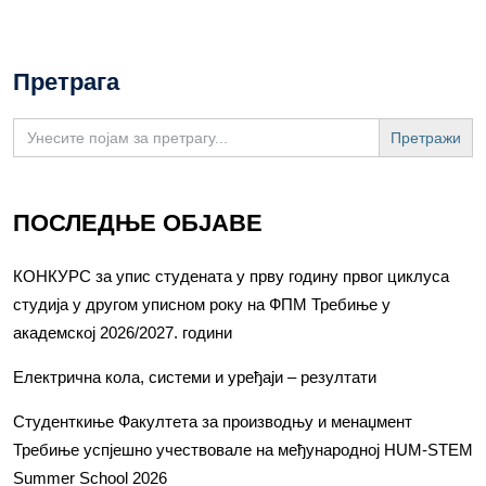
Претрага
Search
for:
ПОСЛЕДЊЕ ОБЈАВЕ
КОНКУРС за упис студената у прву годину првог циклуса
студија у другом уписном року на ФПМ Требиње у
академској 2026/2027. години
Електрична кола, системи и уређаји – резултати
Студенткиње Факултета за производњу и менаџмент
Требиње успјешно учествовале на међународној HUM-STEM
Summer School 2026