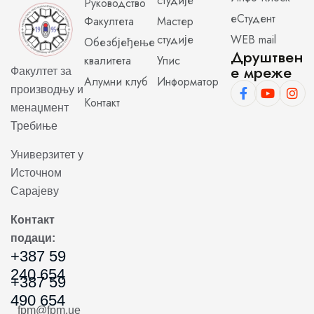
студије
Руководство
еСтудент
Факултета
Мастер
студије
WEB mail
Обезбјеђење
Друштвен
квалитета
Упис
е мреже
Факултет за
Алумни клуб
Информатор
производњу и
Контакт
менаџмент
Требиње
Универзитет у
Источном
Сарајеву
Контакт
подаци:
+387 59
240 654
+387 59
490 654
fpm@fpm.ue