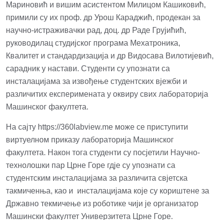
Мариновић и вишим асистентом Милицом Кашиковић,
примили су их проф. др Урош Караджић, продекан за
научно-истраживачки рад, доц. др Раде Грујићић,
руководилац студијског програма Мехатроника,
Квалитет и стандардизација и др Видосава Вилотијевић,
сарадник у настави. Студенти су упознати са
инсталацијама за извођење студентских вјежби и
различитих експеримената у оквиру свих лабораторија
Машинског факултета.
На сајту
https://360labview.me
може се приступити
виртуелном приказу лабораторија Машинског
факултета. Након тога студенти су посјетили Научно-
технолошки пар Црне Горе гдје су упознати са
студентским инсталацијама за различита свјетска
такмиченња, као и инсталацијама које су кориштене за
Државно текмичење из роботике чији је организатор
Машински факултет Универзитета Црне Горе.