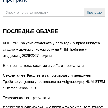
Search
for:
ПОСЛЕДЊЕ ОБЈАВЕ
КОНКУРС за упис студената у прву годину првог циклуса
студија у другом уписном року на ФПМ Требиње у
академској 2026/2027. години
Електрична кола, системи и уређаји – резултати
Студенткиње Факултета за производњу и менаџмент
Требиње успјешно учествовале на међународној HUM-STEM
Summer School 2026
Термодинамика – резултати
РАСПОРЕД ОДРЖАВАЊА СЕПТЕМБАРСКОГ ИСПИТНОГ