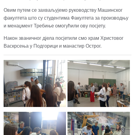
Овим путем се захваљујемо руководству Машинског
факултета што су студентима Факултета за производњу
и менаџмент Требиње омогућили ову посјету.
Након званичног дјела посјетили смо храм Христовог
Васкрсења у Подгорици и манастир Острoг.