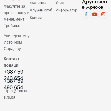
Друштвен
квалитета
Упис
е мреже
Факултет за
Алумни клуб
Информатор
производњу и
Контакт
менаџмент
Требиње
Универзитет у
Источном
Сарајеву
Контакт
подаци:
+387 59
240 654
+387 59
490 654
fpm@fpm.ue
s.rs.ba