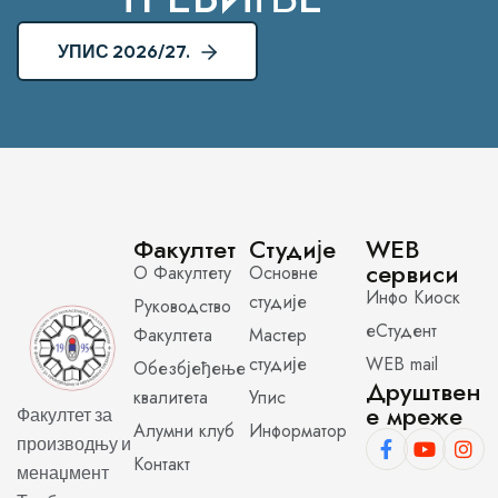
УПИС 2026/27.
Факултет
Студије
WEB
сервиси
О Факултету
Основне
Инфо Киоск
студије
Руководство
еСтудент
Факултета
Мастер
студије
WEB mail
Обезбјеђење
Друштвен
квалитета
Упис
е мреже
Факултет за
Алумни клуб
Информатор
производњу и
Контакт
менаџмент