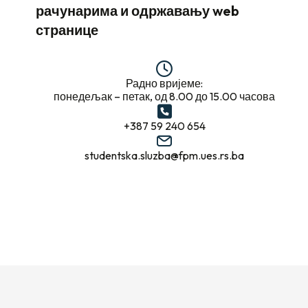
рачунарима и одржавању web
странице
Радно вријеме:
понедељак – петак, од 8.00 до 15.00 часова
+387 59 240 654
studentska.sluzba@fpm.ues.rs.ba