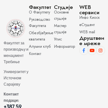
Факултет
Студије
WEB
сервиси
О Факултету
Основне
Инфо Киоск
студије
Руководство
еСтудент
Факултета
Мастер
студије
WEB mail
Обезбјеђење
Друштвен
квалитета
Упис
е мреже
Факултет за
Алумни клуб
Информатор
производњу и
Контакт
менаџмент
Требиње
Универзитет у
Источном
Сарајеву
Контакт
подаци:
+387 59