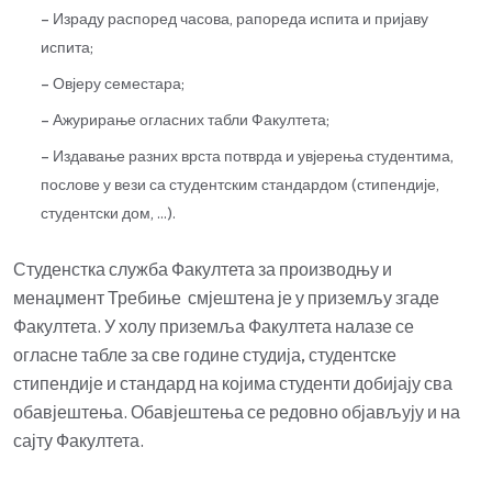
– Израду распоред часова, рапореда испита и пријаву
испита;
– Овјеру семестара;
– Ажурирање огласних табли Факултета;
– Издавање разних врста потврда и увјерења студентима,
послове у вези са студентским стандардом (стипендије,
студентски дом, …).
Студенстка служба Факултета за производњу и
менаџмент Требиње смјештена је у приземљу згаде
Факултета. У холу приземља Факултета налазе се
огласне табле за све године студија, студентске
стипендије и стандард на којима студенти добијају сва
обавјештења. Обавјештења се редовно објављују и на
сајту Факултета.