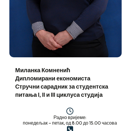
Миланка Комненић
Дипломирани економиста
Стручни сарадник за студентска
питања I, II и III циклуса студија
Радно вријеме:
понедељак – петак, од 8.00 до 15.00 часова