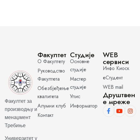
Факултет
Студије
WEB
сервиси
О Факултету
Основне
Инфо Киоск
студије
Руководство
еСтудент
Факултета
Мастер
студије
WEB mail
Обезбјеђење
Друштвен
квалитета
Упис
е мреже
Факултет за
Алумни клуб
Информатор
производњу и
Контакт
менаџмент
Требиње
Универзитет у