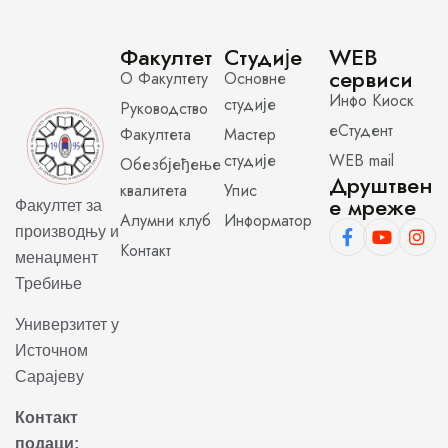
Факултет
Студије
WEB
сервиси
О Факултету
Основне
Инфо Киоск
студије
Руководство
еСтудент
Факултета
Мастер
студије
WEB mail
Обезбјеђење
Друштвен
квалитета
Упис
е мреже
Факултет за
Алумни клуб
Информатор
производњу и
Контакт
менаџмент
Требиње
Универзитет у
Источном
Сарајеву
Контакт
подаци: