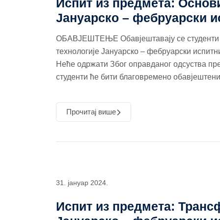
Испит из предмета: Основи
Јануарско – фебруарски и
ОБАВЈЕШТЕЊЕ Обавјештавају се студенти д
технологије Јануарско – фебруарски испитни 
Неће одржати Због оправданог одсуства пр
студенти ће бити благовремено обавјештени
Прочитај више
31. јануар 2024.
Испит из предмета: Транс