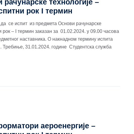
 рачунарске технологије –
спитни рок I термин
а се испит из предмета Основи рачунарске
рок – I термин заказан за 01.02.2024. у 09.00 часова
едметног наставника. О накнадном термину испита
. Требиње, 31.01.2024. године Студентска служба
форматори аероенергије –