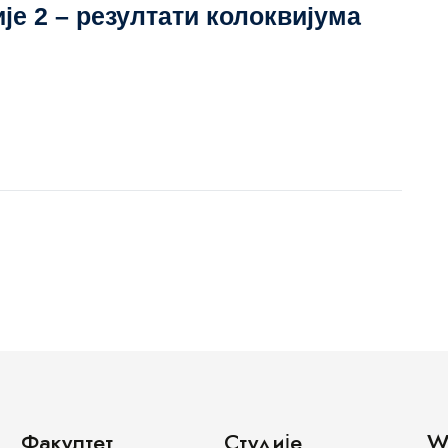
је 2 – резултати колоквијума
Факултет
Студије
W