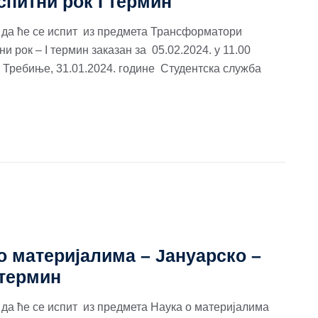
спитни рок I термин
а ће се испит из предмета Трансформатори
 рок – I термин заказан за 05.02.2024. у 11.00
 Требиње, 31.01.2024. године Студентска служба
о материјалима – Јануарско –
 термин
а ће се испит из предмета Наука о материјалима