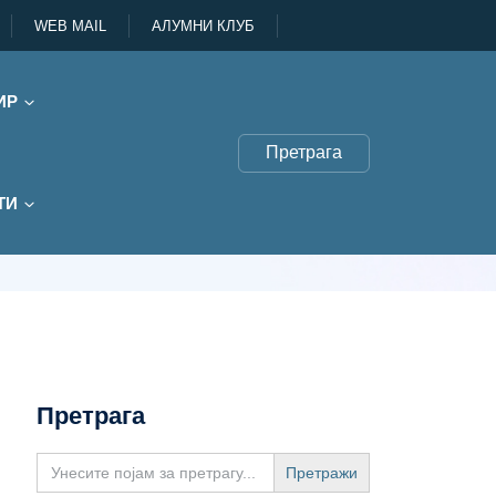
WEB MAIL
АЛУМНИ КЛУБ
ИР
Претрага
ТИ
Претрага
Search
for: