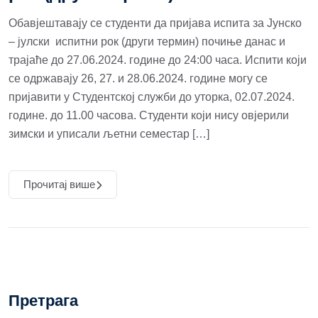
Обавјештавају се студенти да пријава испита за Јунско
– јулски испитни рок (други термин) почиње данас и
трајаће до 27.06.2024. године до 24:00 часа. Испити који
се одржавају 26, 27. и 28.06.2024. године могу се
пријавити у Студентској служби до уторка, 02.07.2024.
године. до 11.00 часова. Студенти који нису овјерили
зимски и уписали љетни семестар […]
Прочитај више
Претрага