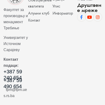
Обезбјеђење
Друштвен
квалитета
Упис
е мреже
Факултет за
Алумни клуб
Информатор
производњу и
Контакт
менаџмент
Требиње
Универзитет у
Источном
Сарајеву
Контакт
подаци:
+387 59
240 654
+387 59
490 654
fpm@fpm.ue
s.rs.ba