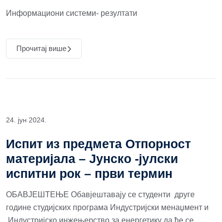
Информациони системи- резултати
Прочитај више
24. јун 2024.
Испит из предмета Отпорност
материјала – Јунско -јулски
испитни рок – први термин
ОБАВЈЕШТЕЊЕ Обавјештавају се студенти друге
године студијских програма Индустријски менаџмент и
Индустријско инжењерство за енергетику да ће се