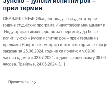
Јунско – јулски испитни рок –
први термин
ОБАВЈЕШТЕЊЕ Обавјештавају се студенти прве
године студијских програма Индустријски менаџмент и
Индустријско инжењерство за енергетику да ће се
испит јунско – јулски испитни рок – први термин из
предмета Нацртна геометрија и техничко цртање који је
заказан за 25.06.2024. године са почетком у 09.00
часова одржати 02.07.2024. године са почетком у 09.00
часова. Требиње, 24.06.2024. […]
Прочитај више