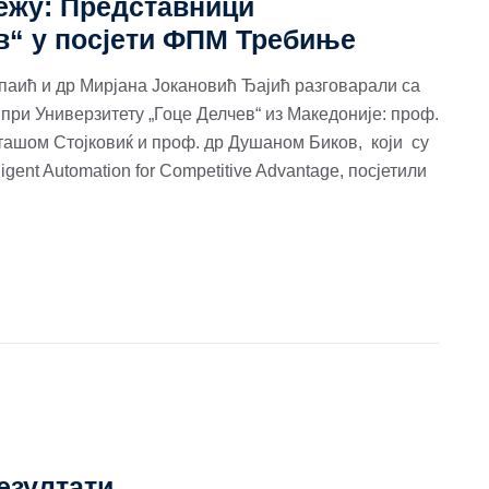
ежу: Представници
в“ у посјети ФПМ Требиње
паић и др Мирјана Јокановић Ђајић разговарали са
при Универзитету „Гоце Делчев“ из Македоније: проф.
ташом Стојковиќ и проф. др Душаном Биков, који су
gent Automation for Competitive Advantage, посјетили
езултати