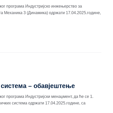
јског програма Индустријско инжењерство за
ета Механика 3 (Динамика) одржати 17.04.2025.године,
 система – обавјештење
ског програма Индустријски менаџмент, да ће се 1.
ичких система одржати 17.04.2025.године, са