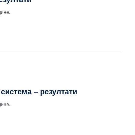
дине.
система – резултати
дине.