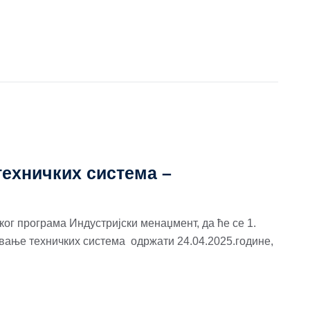
ехничких система –
ског програма Индустријски менаџмент, да ће се 1.
вање техничких система одржати 24.04.2025.године,