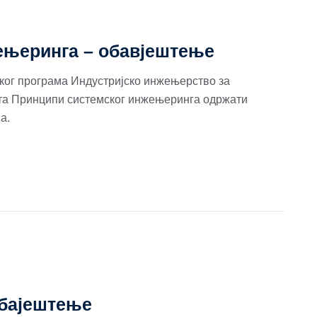
ењеринга – обавјештење
јског програма Индустријско инжењерство за
дмета Принципи системског инжењеринга одржати
а.
обајештење