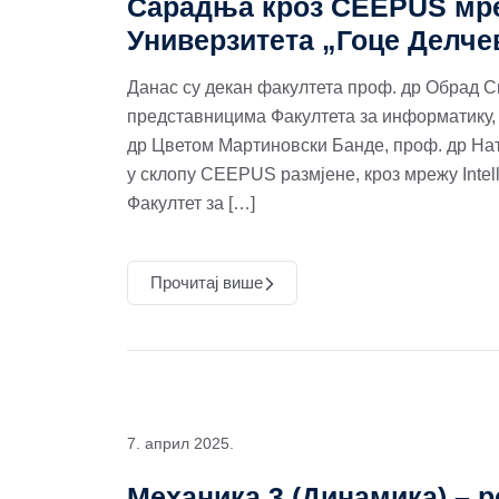
Сарадња кроз CEEPUS мр
Универзитета „Гоце Делче
Данас су декан факултета проф. др Обрад С
представницима Факултета за информатику, 
др Цветом Мартиновски Банде, проф. др На
у склопу CEEPUS размјене, кроз мрежу Intelli
Факултет за […]
Прочитај више
7. април 2025.
Механика 3 (Динамика) – р