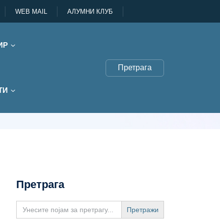
WEB MAIL
АЛУМНИ КЛУБ
ИР
Претрага
ТИ
Претрага
Search
for: