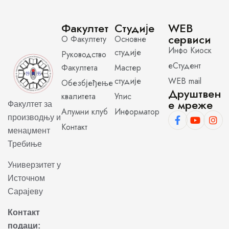
Факултет
Студије
WEB
сервиси
О Факултету
Основне
Инфо Киоск
студије
Руководство
еСтудент
Факултета
Мастер
студије
WEB mail
Обезбјеђење
Друштвен
квалитета
Упис
е мреже
Факултет за
Алумни клуб
Информатор
производњу и
Контакт
менаџмент
Требиње
Универзитет у
Источном
Сарајеву
Контакт
подаци: