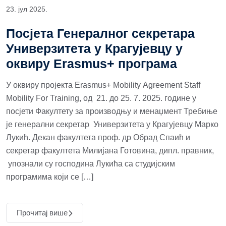
23. јул 2025.
Посјета Генералног секретара
Универзитета у Крагујевцу у
оквиру Erasmus+ програма
У оквиру пројекта Еrasmus+ Мobility Аgreement Staff
Мobility For Training, од 21. до 25. 7. 2025. године у
посјети Факултету за производњу и менаџмент Требиње
је генерални секретар Универзитета у Крагујевцу Марко
Лукић. Декан факултета проф. др Обрад Спаић и
секретар факултета Милијана Готовина, дипл. правник,
упознали су господина Лукића са студијским
програмима који се […]
Прочитај више