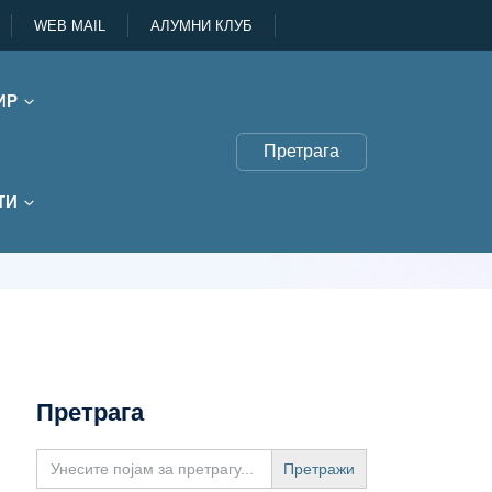
WEB MAIL
АЛУМНИ КЛУБ
ИР
Претрага
ТИ
Претрага
Search
for: