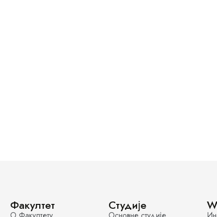
Факултет
Студије
W
О Факултету
Основне студије
Ин