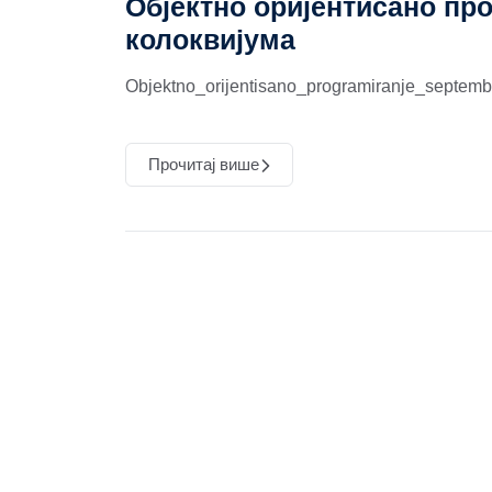
Објектно оријентисано пр
колоквијума
Objektno_orijentisano_programiranje_septem
Прочитај више