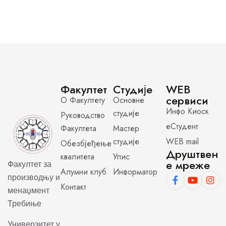
Факултет
Студије
WEB
сервиси
О Факултету
Основне
Инфо Киоск
студије
Руководство
еСтудент
Факултета
Мастер
студије
WEB mail
Обезбјеђење
Друштвен
квалитета
Упис
е мреже
Факултет за
Алумни клуб
Информатор
производњу и
Контакт
менаџмент
Требиње
Универзитет у