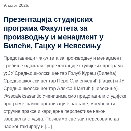
9. март 2026.
Презентација студијских
програма Факултета за
производњу и менаџмент у
Билећи, Гацку и Невесињу
Представници Факултета за производњу и менаџмент
Требиње одржали супрезентације студијских програма
у: ЈУ Средњошколски центар Голуб Куреш (Билећа),
Средњошколски центар Перо Слијепчевић (Гацко) и ЈУ
Средњошколски центар Алекса Шантић (Невесиње).
@sscaleksasantic Ученицима смо представили студијске
програме, начин организације наставе, могућности
стручне праксе и каријерне перспективе након
завршетка студија. Позивамо све заинтересоване да
нас контактирају и […]