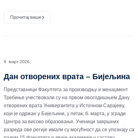
Прочитај више
9. март 2026.
Дан отворених врата – Бијељинa
Представници Факултета за производњу и менаџмент
Требиње учествовали су на првом овогодишњем Дану
отворених врата Универзитета у Источном Сарајеву,
који је одржан у Бијељини, у петак, 6. марта, у згради
Центра за високо образовање. Ученици завршних
разреда ове регије имали су могућност да се упознају са
радом 15 факултета и двије академије у саставу