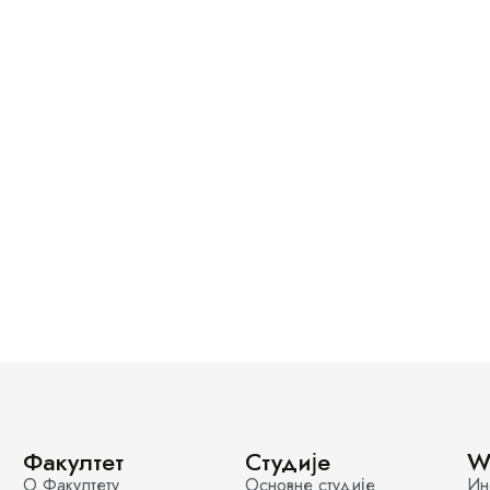
Факултет
Студије
W
О Факултету
Основне студије
Ин