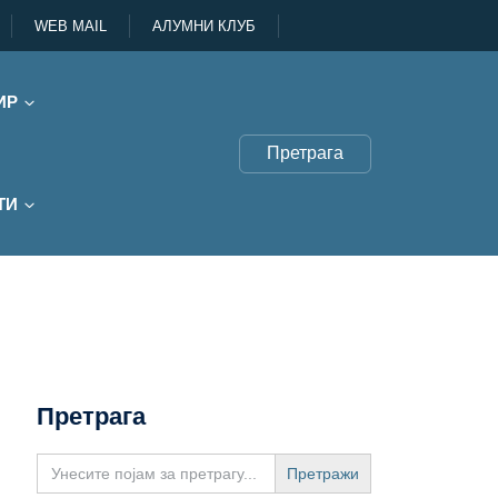
WEB MAIL
АЛУМНИ КЛУБ
ИР
Претрага
ТИ
Претрага
Search
for: