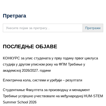
Претрага
Search
for:
ПОСЛЕДЊЕ ОБЈАВЕ
КОНКУРС за упис студената у прву годину првог циклуса
студија у другом уписном року на ФПМ Требиње у
академској 2026/2027. години
Електрична кола, системи и уређаји – резултати
Студенткиње Факултета за производњу и менаџмент
Требиње успјешно учествовале на међународној HUM-STEM
Summer School 2026