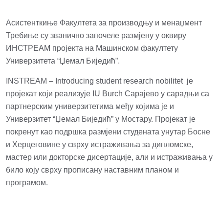
Асистенткиње Факултета за производњу и менаџмент
Требиње су званично започеле размјену у оквиру
ИНСТРЕАМ пројекта на Машинском факултету
Универзитета “Џемал Биједић”.
INSTREAM – Introducing student research nobilitet је
пројекат који реализује IU Burch Сарајево у сарадњи са
партнерским универзитетима међу којима је и
Универзитет “Џемал Биједић” у Мостару. Пројекат је
покренут као подршка размјени студената унутар Босне
и Херцеговине у сврху истраживања за дипломске,
мастер или докторске дисертације, али и истраживања у
било коју сврху прописану наставним планом и
програмом.