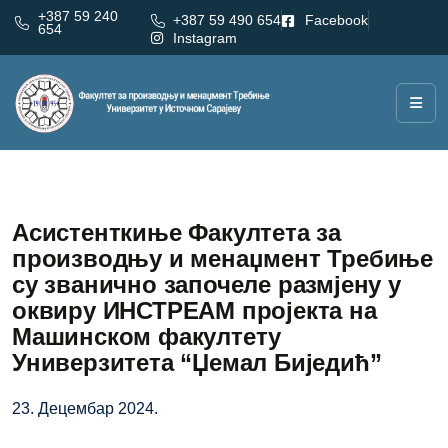
+387 59 240
+387 59 490 654
Facebook
654
Instagram
Асистенткиње Факултета за
производњу и менаџмент Требиње
су званично започеле размјену у
оквиру ИНСТРЕАМ пројекта на
Машинском факултету
Универзитета “Џемал Биједић”
23. Децембар 2024.