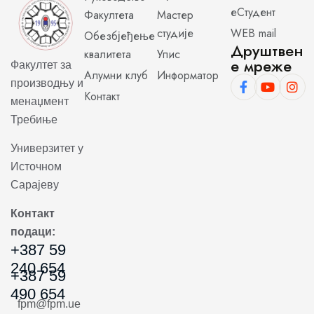
еСтудент
Факултета
Мастер
студије
WEB mail
Обезбјеђење
Друштвен
квалитета
Упис
е мреже
Факултет за
Алумни клуб
Информатор
производњу и
Контакт
менаџмент
Требиње
Универзитет у
Источном
Сарајеву
Контакт
подаци:
+387 59
240 654
+387 59
490 654
fpm@fpm.ue