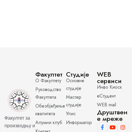
Факултет
Студије
WEB
сервиси
О Факултету
Основне
Инфо Киоск
студије
Руководство
еСтудент
Факултета
Мастер
студије
WEB mail
Обезбјеђење
Друштвен
квалитета
Упис
е мреже
Факултет за
Алумни клуб
Информатор
производњу и
Контакт