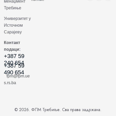
менаџмент
Требиње
Универзитет у
Источном
Сарајеву
Контакт
подаци:
+387 59
240 654
+387 59
490 654
fpm@fpm.ue
s.rs.ba
© 2026. ФПМ Требиње. Сва права задржана.