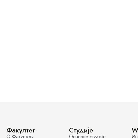
Факултет
Студије
W
О Факултету
Основне студије
Ин