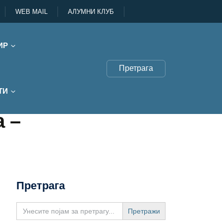
WEB MAIL
АЛУМНИ КЛУБ
ИР
Претрага
ТИ
 –
Претрага
Search
for: