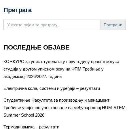
Претрага
Search
for:
ПОСЛЕДЊЕ ОБЈАВЕ
КОНКУРС за упис студената у прву годину првог циклуса
студија у другом уписном року на ФПМ Требиње у
академској 2026/2027. години
Електрична кола, системи и уређаји – резултати
Студенткиње Факултета за производњу и менаџмент
Требиње успјешно учествовале на међународној HUM-STEM
Summer School 2026
Термодинамика – резултати