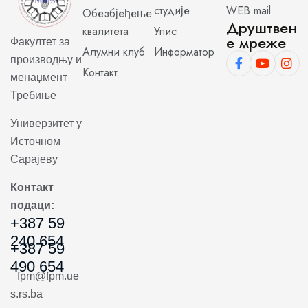
студије
WEB mail
Обезбјеђење
Друштвен
квалитета
Упис
е мреже
Факултет за
Алумни клуб
Информатор
производњу и
Контакт
менаџмент
Требиње
Универзитет у
Источном
Сарајеву
Контакт
подаци:
+387 59
240 654
+387 59
490 654
fpm@fpm.ue
s.rs.ba