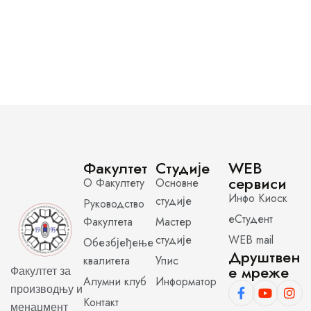
Факултет
Студије
WEB
сервиси
О Факултету
Основне
Инфо Киоск
студије
Руководство
еСтудент
Факултета
Мастер
студије
WEB mail
Обезбјеђење
Друштвен
квалитета
Упис
е мреже
Факултет за
Алумни клуб
Информатор
производњу и
Контакт
менаџмент