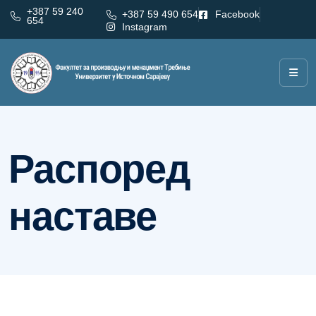
+387 59 240
+387 59 490 654
Facebook
654
Instagram
Категорија:
Распоред наставе
Распоред
наставе