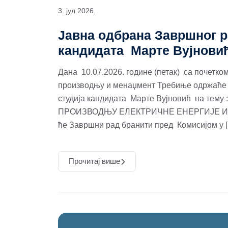
3. јул 2026.
Јавна одбрана Завршног р
кандидата Марте Вујнови
Дана 10.07.2026. године (петак) са почетко
производњу и менаџмент Требиње одржаће с
студија кандидата Марте Вујновић на т
ПРОИЗВОДЊУ ЕЛЕКТРИЧНЕ ЕНЕРГИЈЕ ИЗ
ће Завршни рад бранити пред Комисијом у 
Прочитај више