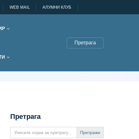
WEB MAIL
АЛУМНИ КЛУБ
ИР
Претрага
ТИ
Претрага
Search
for: