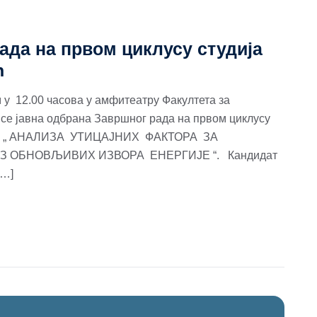
ада на првом циклусу студија
ћ
м у 12.00 часова у амфитеатру Факултета за
е јавна одбрана Завршног рада на првом циклусу
ему : „ АНАЛИЗА УТИЦАЈНИХ ФАКТОРА ЗА
 ОБНОВЉИВИХ ИЗВОРА ЕНЕРГИЈЕ “. Кандидат
[…]