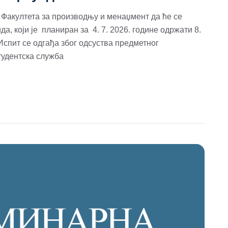
акултета за производњу и менаџмент да ће се
, који је планиран за 4. 7. 2026. године одржати 8.
 Испит се одгађа због одсуства предметног
Студентска служба