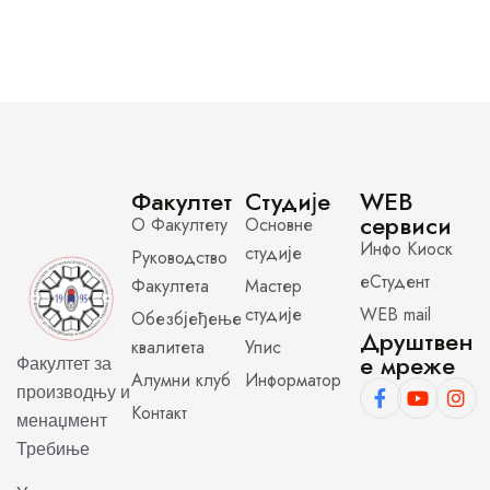
Факултет
Студије
WEB
сервиси
О Факултету
Основне
Инфо Киоск
студије
Руководство
еСтудент
Факултета
Мастер
студије
WEB mail
Обезбјеђење
Друштвен
квалитета
Упис
е мреже
Факултет за
Алумни клуб
Информатор
производњу и
Контакт
менаџмент
Требиње