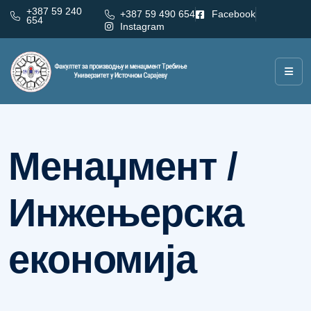
+387 59 240
+387 59 490 654
Facebook
654
Instagram
Категорија:
Менаџмент / Инжењерска економија
Менаџмент /
Инжењерска
економија