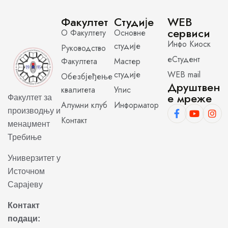
Факултет
Студије
WEB
сервиси
О Факултету
Основне
Инфо Киоск
студије
Руководство
еСтудент
Факултета
Мастер
студије
WEB mail
Обезбјеђење
Друштвен
квалитета
Упис
е мреже
Факултет за
Алумни клуб
Информатор
производњу и
Контакт
менаџмент
Требиње
Универзитет у
Источном
Сарајеву
Контакт
подаци: