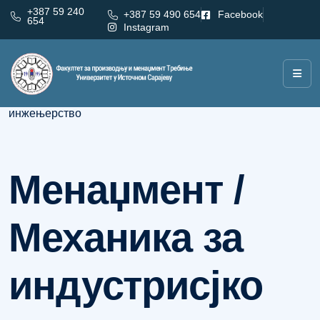
+387 59 240
+387 59 490 654
Facebook
654
Instagram
Категорија:
Менаџмент / Механика за индустрисјко
инжењерство
Менаџмент /
Механика за
индустрисјко