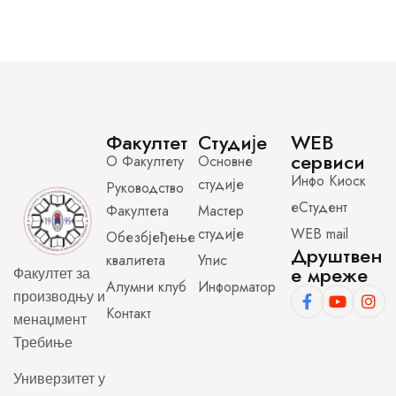
Факултет
Студије
WEB
сервиси
О Факултету
Основне
Инфо Киоск
студије
Руководство
еСтудент
Факултета
Мастер
студије
WEB mail
Обезбјеђење
Друштвен
квалитета
Упис
е мреже
Факултет за
Алумни клуб
Информатор
производњу и
Контакт
менаџмент
Требиње
Универзитет у