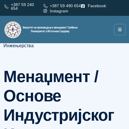
+387 59 240
+387 59 490 654
Facebook
654
Instagram
Категорија:
Менаџмент / Основе Индустријског
Инжењерства
Менаџмент /
Основе
Индустријског