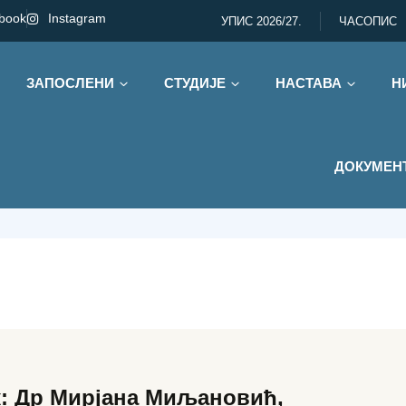
book
Instagram
УПИС 2026/27.
ЧАСОПИС
ЗАПОСЛЕНИ
СТУДИЈЕ
НАСТАВА
Н
инга
 Основи маркети
ДОКУМЕН
: Др Мирјана Миљановић,