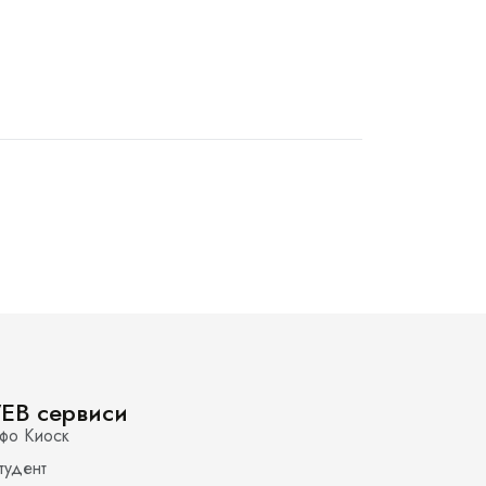
EB сервиси
фо Киоск
тудент