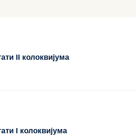
ати II колоквијума
ати I колоквијума