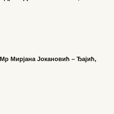
Мр Мирјана Јокановић – Ђајић,