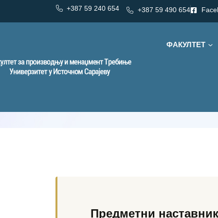
+387 59 240 654
+387 59 490 654
Face
ФАКУЛТЕТ
Категорија:
Менаџмент / Основи маркет
Менаџмент /
Предметни наставник