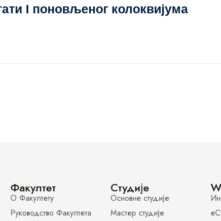
тати I поновљеног колоквијума
Факултет
Студије
W
О Факултету
Основне студије
Ин
Руководство Факултета
Мастер студије
еС