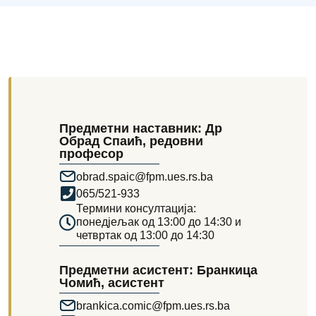
Предметни наставник: Др
Обрад Спаић, редовни
професор
obrad.spaic@fpm.ues.rs.ba
065/521-933
Термини консултација:
понедјељак од 13:00 до 14:30 и
четвртак од 13:00 до 14:30
Предметни асистент: Бранкица
Чомић, асистент
brankica.comic@fpm.ues.rs.ba