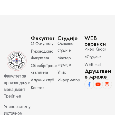
Факултет
Студије
WEB
сервиси
О Факултету
Основне
Инфо Киоск
студије
Руководство
еСтудент
Факултета
Мастер
студије
WEB mail
Обезбјеђење
Друштвен
квалитета
Упис
е мреже
Факултет за
Алумни клуб
Информатор
производњу и
Контакт
менаџмент
Требиње
Универзитет у
Источном