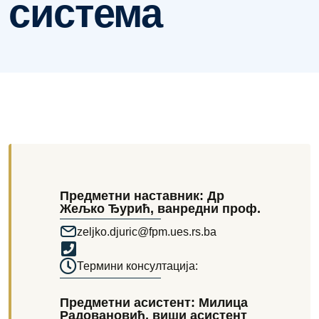
система
Предметни наставник: Др
Жељко Ђурић, ванредни проф.
zeljko.djuric@fpm.ues.rs.ba
Термини консултација:
Предметни асистент: Милица
Радовановић, виши асистент