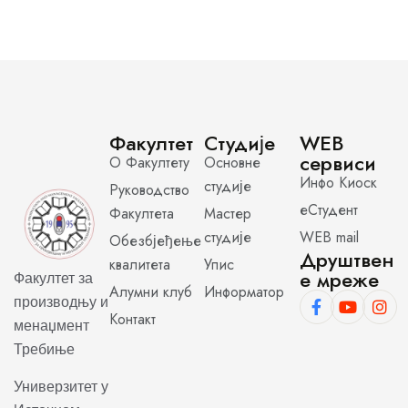
Факултет
Студије
WEB
сервиси
О Факултету
Основне
Инфо Киоск
студије
Руководство
еСтудент
Факултета
Мастер
студије
WEB mail
Обезбјеђење
Друштвен
квалитета
Упис
е мреже
Факултет за
Алумни клуб
Информатор
производњу и
Контакт
менаџмент
Требиње
Универзитет у