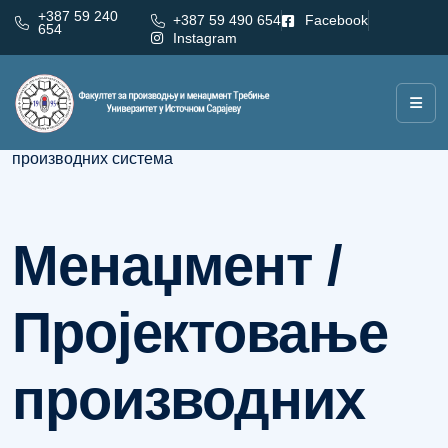
+387 59 240
+387 59 490 654
Facebook
654
Instagram
Категорија:
Менаџмент / Пројектовање
производних система
Менаџмент /
Пројектовање
производних