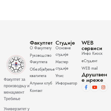
Факултет
Студије
WEB
сервиси
О Факултету
Основне
Инфо Киоск
студије
Руководство
еСтудент
Факултета
Мастер
студије
WEB mail
Обезбјеђење
Друштвен
квалитета
Упис
е мреже
Факултет за
Алумни клуб
Информатор
производњу и
Контакт
менаџмент
Требиње
Универзитет у