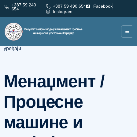
+387 59 240
+387 59 490 654
Facebook
654
Instagram
Категорија:
Менаџмент / Процесне машине и
уређаји
Менаџмент /
Процесне
машине и