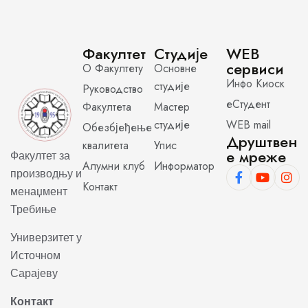
Факултет
Студије
WEB
сервиси
О Факултету
Основне
Инфо Киоск
студије
Руководство
еСтудент
Факултета
Мастер
студије
WEB mail
Обезбјеђење
Друштвен
квалитета
Упис
е мреже
Факултет за
Алумни клуб
Информатор
производњу и
Контакт
менаџмент
Требиње
Универзитет у
Источном
Сарајеву
Контакт