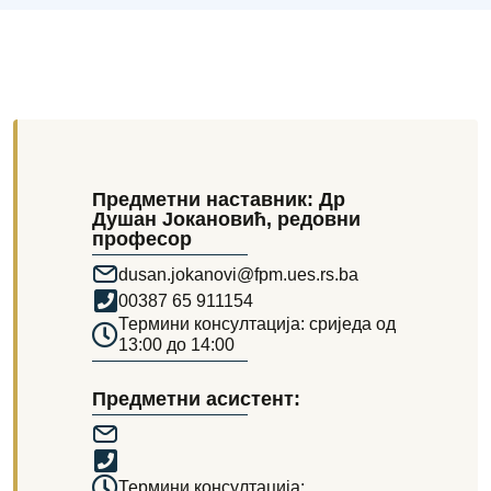
Предметни наставник: Др
Душан Јокановић, редовни
професор
dusan.jokanovi@fpm.ues.rs.ba
00387 65 911154
Термини консултација: сриједа од
13:00 до 14:00
Предметни асистент:
Термини консултација: