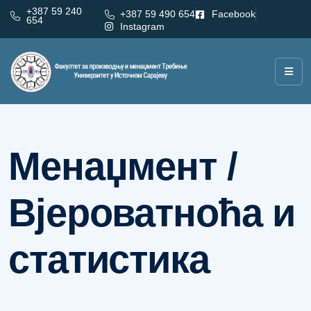
+387 59 240
+387 59 490 654
Facebook
654
Instagram
Категорија:
Менаџмент / Вјероватноћа и статистика
Менаџмент /
Вјероватноћа и
статистика