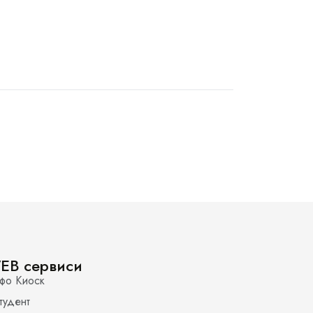
EB сервиси
фо Киоск
тудент