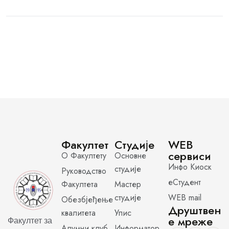
Факултет
Студије
WEB
сервиси
О Факултету
Основне
Инфо Киоск
студије
Руководство
еСтудент
Факултета
Мастер
студије
WEB mail
Обезбјеђење
Друштвен
квалитета
Упис
е мреже
Факултет за
Алумни клуб
Информатор