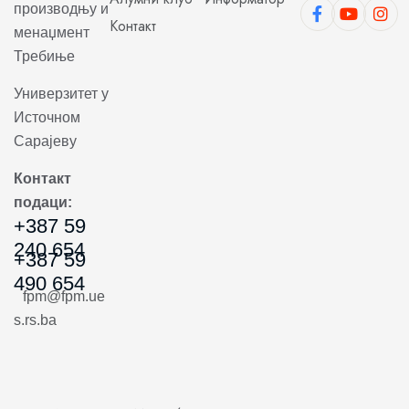
производњу и
Контакт
менаџмент
Требиње
Универзитет у
Источном
Сарајеву
Контакт
подаци:
+387 59
240 654
+387 59
490 654
fpm@fpm.ue
s.rs.ba