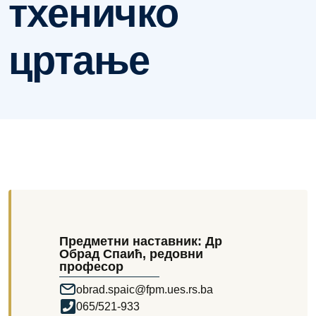
тхеничко
цртање
Предметни наставник: Др
Обрад Спаић, редовни
професор
obrad.spaic@fpm.ues.rs.ba
065/521-933