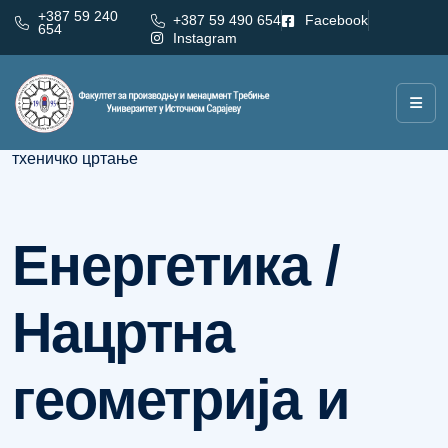
+387 59 240
+387 59 490 654
Facebook
654
Instagram
Категорија:
Енергетика / Нацртна геометрија и
тхеничко цртање
Енергетика /
Нацртна
геометрија и