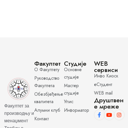
Факултет
Студије
WEB
сервиси
О Факултету
Основне
Инфо Киоск
студије
Руководство
еСтудент
Факултета
Мастер
студије
WEB mail
Обезбјеђење
Друштвен
квалитета
Упис
е мреже
Факултет за
Алумни клуб
Информатор
производњу и
Контакт
менаџмент