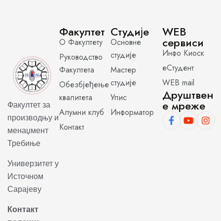
Факултет
Студије
WEB
сервиси
О Факултету
Основне
Инфо Киоск
студије
Руководство
еСтудент
Факултета
Мастер
студије
WEB mail
Обезбјеђење
Друштвен
квалитета
Упис
е мреже
Факултет за
Алумни клуб
Информатор
производњу и
Контакт
менаџмент
Требиње
Универзитет у
Источном
Сарајеву
Контакт