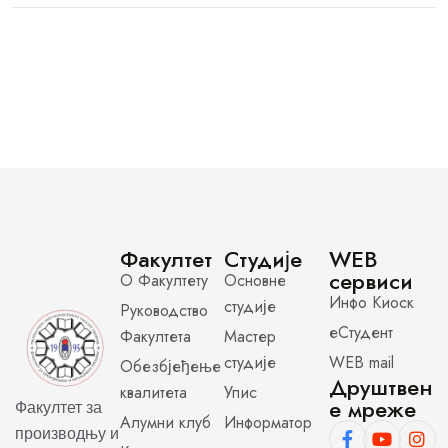
Факултет
Студије
WEB
сервиси
О Факултету
Основне
Инфо Киоск
студије
Руководство
еСтудент
Факултета
Мастер
студије
WEB mail
Обезбјеђење
Друштвен
квалитета
Упис
е мреже
Факултет за
Алумни клуб
Информатор
производњу и