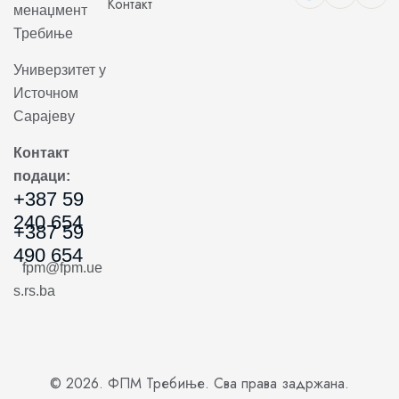
Контакт
менаџмент
Требиње
Универзитет у
Источном
Сарајеву
Контакт
подаци:
+387 59
240 654
+387 59
490 654
fpm@fpm.ue
s.rs.ba
© 2026. ФПМ Требиње. Сва права задржана.