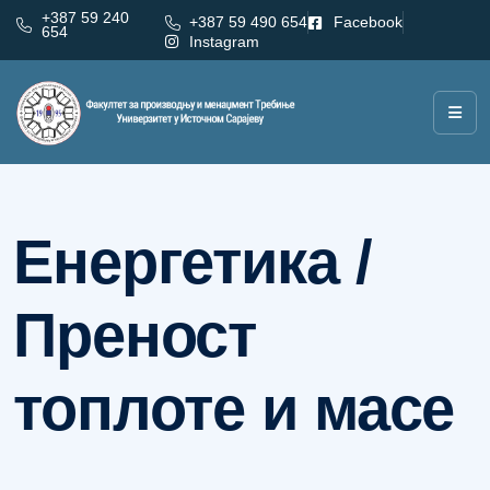
+387 59 240
+387 59 490 654
Facebook
654
Instagram
Категорија:
Енергетика / Преност топлоте и масе
Енергетика /
Преност
топлоте и масе