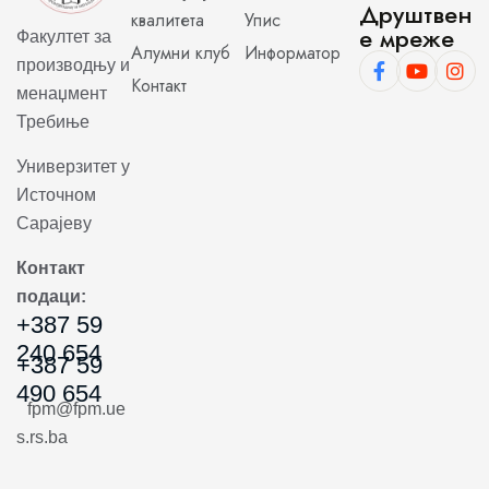
Друштвен
квалитета
Упис
е мреже
Факултет за
Алумни клуб
Информатор
производњу и
Контакт
менаџмент
Требиње
Универзитет у
Источном
Сарајеву
Контакт
подаци:
+387 59
240 654
+387 59
490 654
fpm@fpm.ue
s.rs.ba