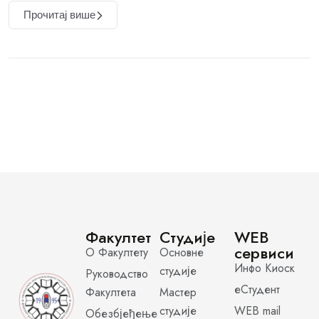
Прочитај више
Факултет
Студије
WEB
сервиси
О Факултету
Основне
Инфо Киоск
студије
Руководство
еСтудент
Факултета
Мастер
студије
WEB mail
Обезбјеђење