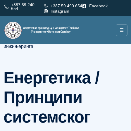
+387 59 240
+387 59 490 654
Facebook
654
Instagram
Категорија:
Енергетика / Принципи системског
инжињеринга
Енергетика /
Принципи
системског