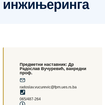
инжињеринга
Предметни наставник: Др
Радослав Вучуревић, ванредни
проф.
radoslav.vucurevic@fpm.ues.rs.ba
065/487-264