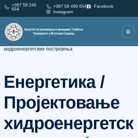
+387 59 240
+387 59 490 654
Facebook
654
Instagram
Категорија:
Енергетика / Пројектовање
хидроенергетских постројења
Енергетика /
Пројектовање
хидроенергетск