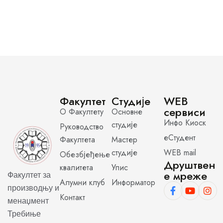
Факултет
Студије
WEB
сервиси
О Факултету
Основне
Инфо Киоск
студије
Руководство
еСтудент
Факултета
Мастер
студије
WEB mail
Обезбјеђење
Друштвен
квалитета
Упис
е мреже
Факултет за
Алумни клуб
Информатор
производњу и
Контакт
менаџмент
Требиње