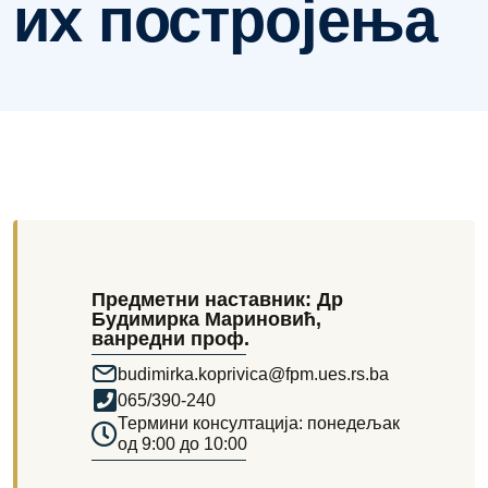
их постројења
Предметни наставник: Др
Будимирка Мариновић,
ванредни проф.
budimirka.koprivica@fpm.ues.rs.ba
065/390-240
Термини консултација: понедељак
од 9:00 до 10:00