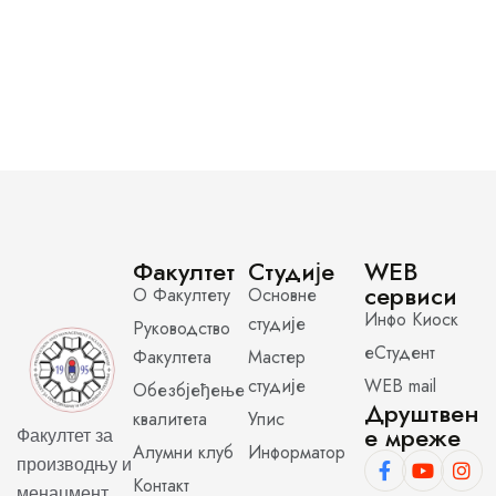
Факултет
Студије
WEB
сервиси
О Факултету
Основне
Инфо Киоск
студије
Руководство
еСтудент
Факултета
Мастер
студије
WEB mail
Обезбјеђење
Друштвен
квалитета
Упис
е мреже
Факултет за
Алумни клуб
Информатор
производњу и
Контакт
менаџмент