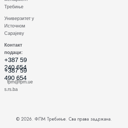
Требиње
Универзитет у
Источном
Сарајеву
Контакт
подаци:
+387 59
240 654
+387 59
490 654
fpm@fpm.ue
s.rs.ba
© 2026. ФПМ Требиње. Сва права задржана.