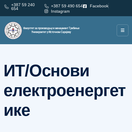
+387 59 240
+387 59 490 654
Facebook
654
Instagram
Категорија:
ИТ/Основи електроенергетике
ИТ/Основи
електроенергет
ике