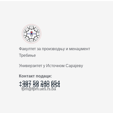
Факултет за производњу и менаџмент
Требиње
Универзитет у Источном Сарајеву
Контакт подаци:
+387 59 240 654
+387 59 490 654
fpm@fpm.ues.rs.ba