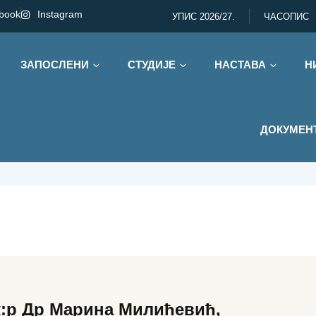
book
Instagram
УПИС 2026/27.
ЧАСОПИС
ЗАПОСЛЕНИ
СТУДИЈЕ
НАСТАВА
Н
програмирања
ДОКУМЕН
:р Др Марина Милићевић,