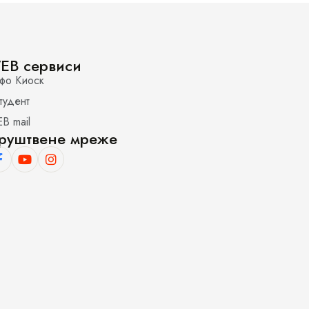
EB сервиси
фо Киоск
тудент
B mail
руштвене мреже