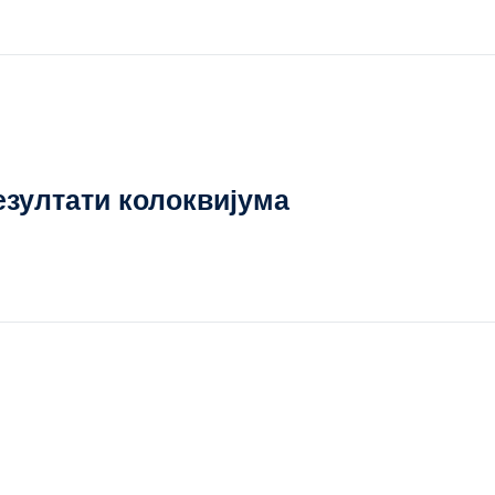
зултати колоквијума