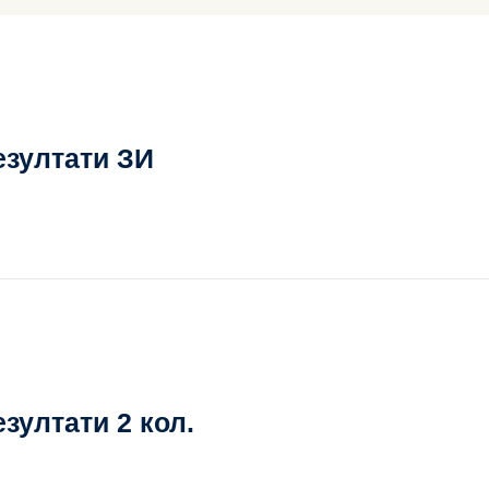
езултати ЗИ
зултати 2 кол.