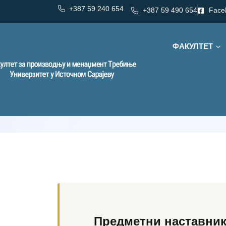
+387 59 240 654
+387 59 490 654
Face
ФАКУЛТЕТ
Категорија:
ИТ/Основи програмирања
ИТ/Основи 
Предметни наставник