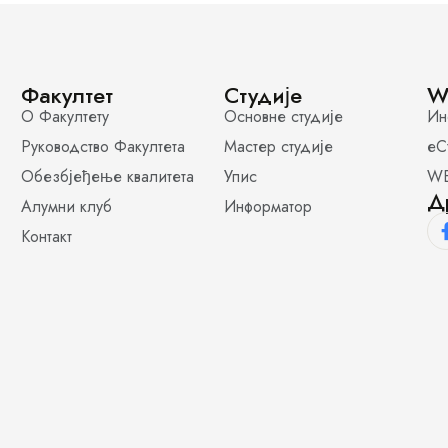
Факултет
Студије
W
О Факултету
Основне студије
Ин
Руководство Факултета
Мастер студије
еС
Обезбјеђење квалитета
Упис
WE
Д
Алумни клуб
Информатор
Контакт