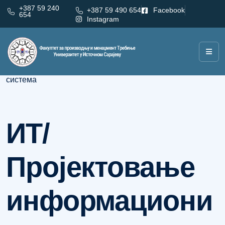
+387 59 240
+387 59 490 654
Facebook
654
Instagram
Категорија:
ИТ/Пројектовање информационих
система
ИТ/
Пројектовање
информациони