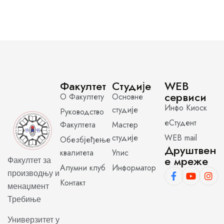
Факултет
Студије
WEB
сервиси
О Факултету
Основне
Инфо Киоск
студије
Руководство
еСтудент
Факултета
Мастер
студије
WEB mail
Обезбјеђење
Друштвен
квалитета
Упис
е мреже
Факултет за
Алумни клуб
Информатор
производњу и
Контакт
менаџмент
Требиње
Универзитет у