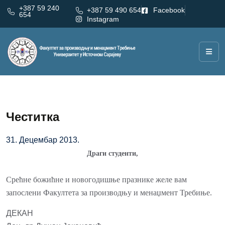
+387 59 240
+387 59 490 654
Facebook
654
Instagram
Честитка
31. Децембар 2013.
Драги студенти,
Срећне божићне и новогодишње празнике желе вам
запослени Факултета за производњу и менаџмент Требиње.
ДЕКАН