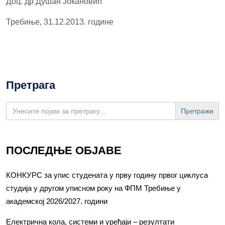
Доц. др Душан Јокановић
Требиње, 31.12.2013. године
Претрага
Search
for:
ПОСЛЕДЊЕ ОБЈАВЕ
КОНКУРС за упис студената у прву годину првог циклуса
студија у другом уписном року на ФПМ Требиње у
академској 2026/2027. години
Електрична кола, системи и уређаји – резултати