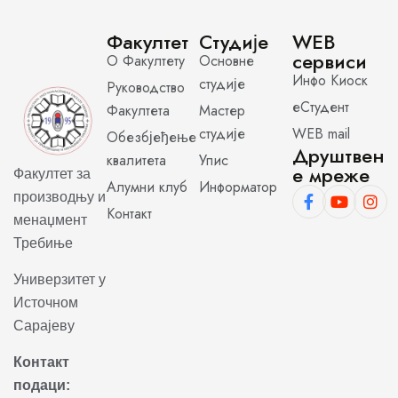
Факултет
Студије
WEB
сервиси
О Факултету
Основне
Инфо Киоск
студије
Руководство
еСтудент
Факултета
Мастер
студије
WEB mail
Обезбјеђење
Друштвен
квалитета
Упис
е мреже
Факултет за
Алумни клуб
Информатор
производњу и
Контакт
менаџмент
Требиње
Универзитет у
Источном
Сарајеву
Контакт
подаци: