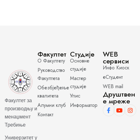
Факултет
Студије
WEB
сервиси
О Факултету
Основне
Инфо Киоск
студије
Руководство
еСтудент
Факултета
Мастер
студије
WEB mail
Обезбјеђење
Друштвен
квалитета
Упис
е мреже
Факултет за
Алумни клуб
Информатор
производњу и
Контакт
менаџмент
Требиње
Универзитет у