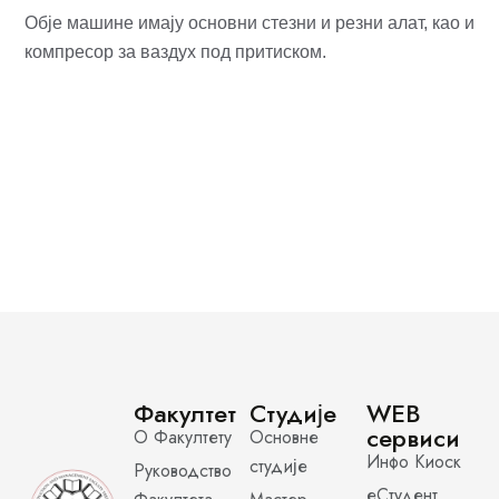
Обје машине имају основни стезни и резни алат, као и
компресор за ваздух под притиском.
Факултет
Студије
WEB
сервиси
О Факултету
Основне
Инфо Киоск
студије
Руководство
еСтудент