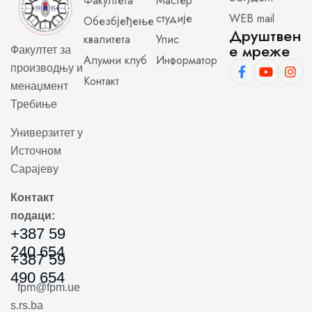
Факултета
Мастер
студије
WEB mail
Обезбјеђење
Друштвен
квалитета
Упис
е мреже
Факултет за
Алумни клуб
Информатор
производњу и
Контакт
менаџмент
Требиње
Универзитет у
Источном
Сарајеву
Контакт
подаци:
+387 59
240 654
+387 59
490 654
fpm@fpm.ue
s.rs.ba