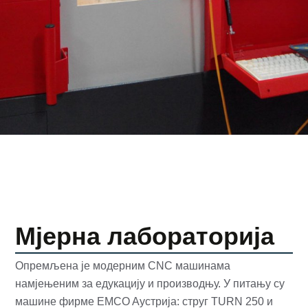
Мјерна лабораторија
Опремљена је модерним CNC машинама
намјењеним за едукацију и производњу. У питању су
машине фирме EMCO Aустрија: струг TURN 250 и