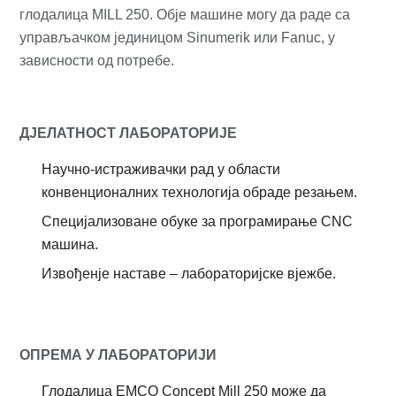
глодалица MILL 250. Обје машине могу да раде са
управљачком јединицом Sinumerik или Fanuc, у
зависности од потребе.
ДЈЕЛАТНОСТ ЛАБОРАТОРИЈЕ
Научно-истраживачки рад у области
конвенционалних технологија обраде резањем.
Специјализоване обуке за програмирање CNC
машина.
Извођенје наставе – лабораторијске вјежбе.
ОПРЕМА У ЛАБОРАТОРИЈИ
Глодалица EMCO Сoncept Mill 250 може да