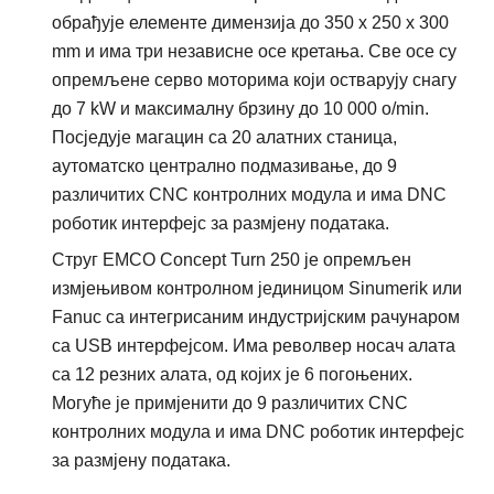
обрађује елементе димензија до 350 x 250 x 300
mm и има три независне осе кретања. Све осе су
опремљене серво моторима који остварују снагу
до 7 kW и максималну брзину до 10 000 o/min.
Посједује магацин са 20 алатних станица,
аутоматско централно подмазивање, до 9
различитих CNC контролних модула и има DNC
роботик интерфејс за размјену података.
Струг EMCO Concept Turn 250 је опремљен
измјењивом контролном јединицом Sinumerik или
Fanuc са интегрисаним индустријским рачунаром
са USB интерфејсом. Има револвер носач алата
са 12 резних алата, од којих је 6 погоњених.
Могуће је примјенити до 9 различитих CNC
контролних модула и има DNC роботик интерфејс
за размјену података.